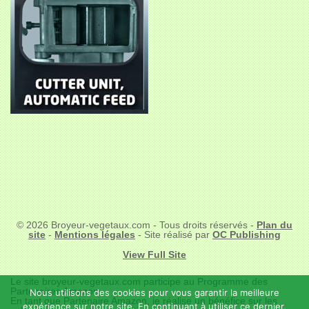
© 2026 Broyeur-vegetaux.com - Tous droits réservés -
Plan du
site
-
Mentions légales
- Site réalisé par
OC Publishing
View Full Site
Le site broyeur-vegetaux.com participe au Programme des
Partenaires Amazon.
Nous utilisons des cookies pour vous garantir la meilleure
En tant que Partenaire Amazon, je réalise un bénéfice sur les
expérience sur notre site. En continuant à utiliser ce dernier,