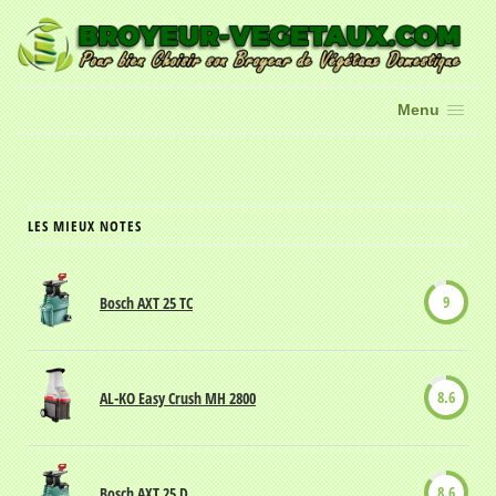
Menu
LES MIEUX NOTES
9
Bosch AXT 25 TC
8.6
AL-KO Easy Crush MH 2800
8.6
Bosch AXT 25 D