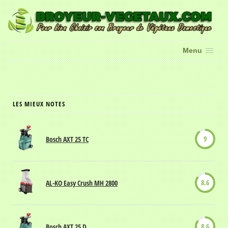
Menu
LES MIEUX NOTES
9
Bosch AXT 25 TC
8.6
AL-KO Easy Crush MH 2800
8.6
Bosch AXT 25 D